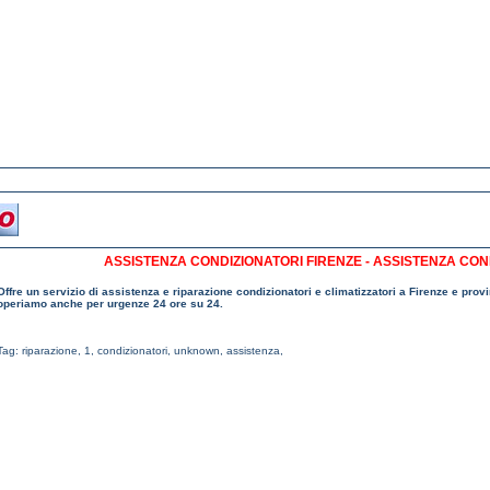
ASSISTENZA CONDIZIONATORI FIRENZE - ASSISTENZA CON
Offre un servizio di assistenza e riparazione condizionatori e climatizzatori a Firenze e prov
operiamo anche per urgenze 24 ore su 24.
Tag:
riparazione
,
1
,
condizionatori
,
unknown
,
assistenza
,