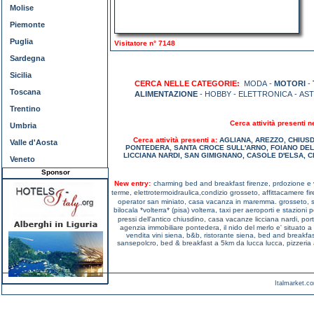
Molise
Piemonte
Puglia
Visitatore n° 7148
Sardegna
Sicilia
CERCA NELLE CATEGORIE:
MODA -
MOTORI
-
Toscana
ALIMENTAZIONE
- HOBBY - ELETTRONICA - AS
Trentino
Cerca attività presenti n
Umbria
Cerca attività presenti a:
AGLIANA
,
AREZZO
,
CHIUS
Valle d'Aosta
PONTEDERA
,
SANTA CROCE SULL'ARNO
,
FOIANO DEL
LICCIANA NARDI
,
SAN GIMIGNANO
,
CASOLE D'ELSA
,
C
Veneto
Sponsor
New entry:
charming bed and breakfast firenze,
prdozione e 
terme,
elettrotermoidraulica,condizio grosseto,
affittacamere fi
operator san miniato,
casa vacanza in maremma. grosseto,
bilocala *volterra* (pisa) volterra,
taxi per aeroporti e stazioni
pressi dell'antico chiusdino,
casa vacanze licciana nardi,
por
agenzia immobiliare pontedera,
il nido del merlo e' situato a
vendita vini siena,
b&b, ristorante siena,
bed and breakfas
sansepolcro,
bed & breakfast a 5km da lucca lucca,
pizzeria 
Italmarket.co