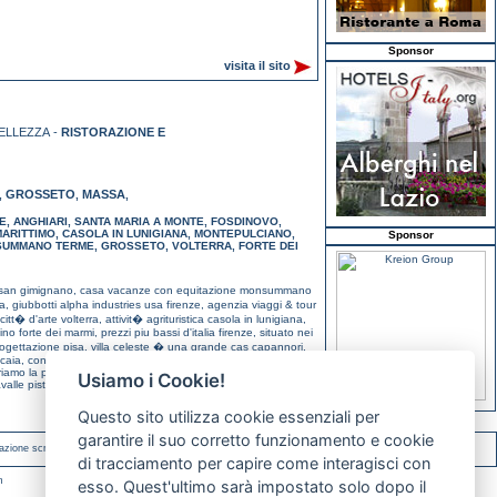
Sponsor
visita il sito
ELLEZZA -
RISTORAZIONE E
GROSSETO
MASSA
,
,
,
E
,
ANGHIARI
,
SANTA MARIA A MONTE
,
FOSDINOVO
,
ARITTIMO
,
CASOLA IN LUNIGIANA
,
MONTEPULCIANO
,
Sponsor
UMMANO TERME
,
GROSSETO
,
VOLTERRA
,
FORTE DEI
 san gimignano,
casa vacanze con equitazione monsummano
sa,
giubbotti alpha industries usa firenze,
agenzia viaggi & tour
citt� d'arte volterra,
attivit� agrituristica casola in lunigiana,
dino forte dei marmi,
prezzi piu bassi d'italia firenze,
situato nei
rogettazione pisa,
villa celeste � una grande cas capannori,
scaia,
consulenza per il fotovoltaico firenze,
enoteca online -
riamo la possibilita' forte dei marmi,
in toscana, agriturismo
Usiamo i Cookie!
avalle pistoiese,
condizionatori firenze firenze,
compravendite
Questo sito utilizza cookie essenziali per
garantire il suo corretto funzionamento e cookie
azione scritta.
di tracciamento per capire come interagisci con
m
esso. Quest'ultimo sarà impostato solo dopo il