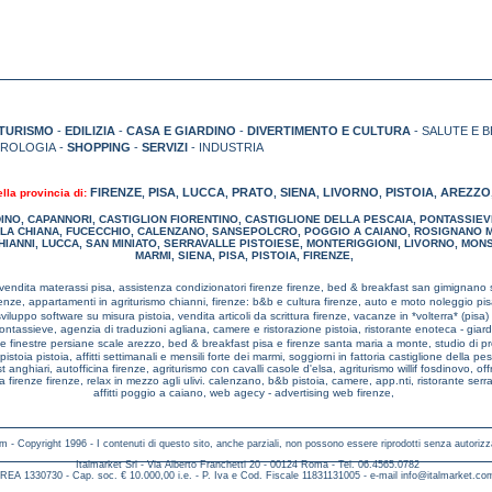
TURISMO
-
EDILIZIA
-
CASA E GIARDINO
-
DIVERTIMENTO E CULTURA
- SALUTE E B
TROLOGIA -
SHOPPING
-
SERVIZI
- INDUSTRIA
FIRENZE
PISA
LUCCA
PRATO
SIENA
LIVORNO
PISTOIA
AREZZO
ella provincia di:
,
,
,
,
,
,
,
DINO
,
CAPANNORI
,
CASTIGLION FIORENTINO
,
CASTIGLIONE DELLA PESCAIA
,
PONTASSIEV
LA CHIANA
,
FUCECCHIO
,
CALENZANO
,
SANSEPOLCRO
,
POGGIO A CAIANO
,
ROSIGNANO M
HIANNI
,
LUCCA
,
SAN MINIATO
,
SERRAVALLE PISTOIESE
,
MONTERIGGIONI
,
LIVORNO
,
MONS
MARMI
,
SIENA
,
PISA
,
PISTOIA
,
FIRENZE
,
vendita materassi pisa,
assistenza condizionatori firenze firenze,
bed & breakfast san gimignano
renze,
appartamenti in agriturismo chianni,
firenze: b&b e cultura firenze,
auto e moto noleggio pi
sviluppo software su misura pistoia,
vendita articoli da scrittura firenze,
vacanze in *volterra* (pisa) 
 pontassieve,
agenzia di traduzioni agliana,
camere e ristorazione pistoia,
ristorante enoteca - giar
te finestre persiane scale arezzo,
bed & breakfast pisa e firenze santa maria a monte,
studio di p
 pistoia pistoia,
affitti settimanali e mensili forte dei marmi,
soggiorni in fattoria castiglione della pe
t anghiari,
autofficina firenze,
agriturismo con cavalli casole d'elsa,
agriturismo willif fosdinovo,
off
a firenze firenze,
relax in mezzo agli ulivi. calenzano,
b&b pistoia,
camere, app.nti, ristorante serr
affitti poggio a caiano,
web agecy - advertising web firenze,
m - Copyright 1996 - I contenuti di questo sito, anche parziali, non possono essere riprodotti senza autorizz
Italmarket Srl - Via Alberto Franchetti 20 - 00124 Roma - Tel. 06.4565.0782
REA 1330730 - Cap. soc. € 10.000,00 i.e. - P. Iva e Cod. Fiscale 11831131005 - e-mail
info@italmarket.co