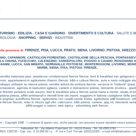
TURISMO
-
EDILIZIA
-
CASA E GIARDINO
-
DIVERTIMENTO E CULTURA
- SALUTE E B
TROLOGIA -
SHOPPING
-
SERVIZI
- INDUSTRIA
FIRENZE
PISA
LUCCA
PRATO
SIENA
LIVORNO
PISTOIA
AREZZO
ella provincia di:
,
,
,
,
,
,
,
DINO
,
CAPANNORI
,
CASTIGLION FIORENTINO
,
CASTIGLIONE DELLA PESCAIA
,
PONTASSIEV
LA CHIANA
,
FUCECCHIO
,
CALENZANO
,
SANSEPOLCRO
,
POGGIO A CAIANO
,
ROSIGNANO M
HIANNI
,
LUCCA
,
SAN MINIATO
,
SERRAVALLE PISTOIESE
,
MONTERIGGIONI
,
LIVORNO
,
MONS
MARMI
,
SIENA
,
PISA
,
PISTOIA
,
FIRENZE
,
vendita materassi pisa,
assistenza condizionatori firenze firenze,
bed & breakfast san gimignano
renze,
appartamenti in agriturismo chianni,
firenze: b&b e cultura firenze,
auto e moto noleggio pi
sviluppo software su misura pistoia,
vendita articoli da scrittura firenze,
vacanze in *volterra* (pisa) 
 pontassieve,
agenzia di traduzioni agliana,
camere e ristorazione pistoia,
ristorante enoteca - giar
te finestre persiane scale arezzo,
bed & breakfast pisa e firenze santa maria a monte,
studio di p
 pistoia pistoia,
affitti settimanali e mensili forte dei marmi,
soggiorni in fattoria castiglione della pe
t anghiari,
autofficina firenze,
agriturismo con cavalli casole d'elsa,
agriturismo willif fosdinovo,
off
a firenze firenze,
relax in mezzo agli ulivi. calenzano,
b&b pistoia,
camere, app.nti, ristorante serr
affitti poggio a caiano,
web agecy - advertising web firenze,
m - Copyright 1996 - I contenuti di questo sito, anche parziali, non possono essere riprodotti senza autorizz
Italmarket Srl - Via Alberto Franchetti 20 - 00124 Roma - Tel. 06.4565.0782
REA 1330730 - Cap. soc. € 10.000,00 i.e. - P. Iva e Cod. Fiscale 11831131005 - e-mail
info@italmarket.co