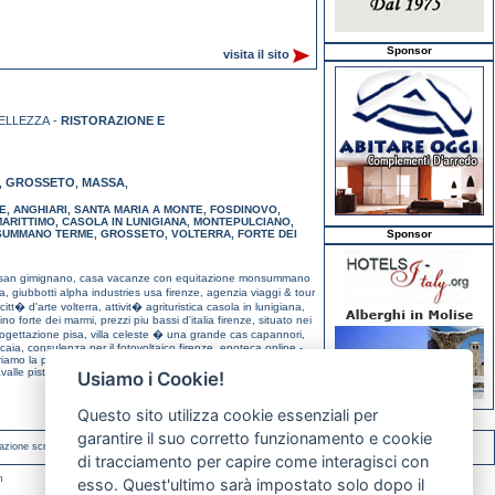
Sponsor
visita il sito
ELLEZZA -
RISTORAZIONE E
GROSSETO
MASSA
,
,
,
E
,
ANGHIARI
,
SANTA MARIA A MONTE
,
FOSDINOVO
,
ARITTIMO
,
CASOLA IN LUNIGIANA
,
MONTEPULCIANO
,
UMMANO TERME
,
GROSSETO
,
VOLTERRA
,
FORTE DEI
Sponsor
 san gimignano,
casa vacanze con equitazione monsummano
sa,
giubbotti alpha industries usa firenze,
agenzia viaggi & tour
citt� d'arte volterra,
attivit� agrituristica casola in lunigiana,
dino forte dei marmi,
prezzi piu bassi d'italia firenze,
situato nei
rogettazione pisa,
villa celeste � una grande cas capannori,
scaia,
consulenza per il fotovoltaico firenze,
enoteca online -
riamo la possibilita' forte dei marmi,
in toscana, agriturismo
avalle pistoiese,
condizionatori firenze firenze,
compravendite
Usiamo i Cookie!
Questo sito utilizza cookie essenziali per
garantire il suo corretto funzionamento e cookie
azione scritta.
di tracciamento per capire come interagisci con
m
esso. Quest'ultimo sarà impostato solo dopo il