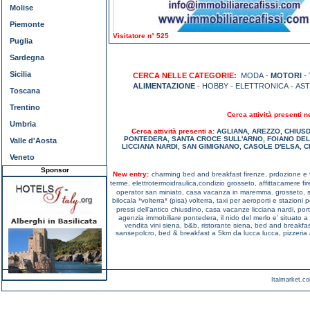
Molise
Piemonte
Visitatore n° 525
Puglia
Sardegna
Sicilia
CERCA NELLE CATEGORIE:
MODA -
MOTORI
-
ALIMENTAZIONE
- HOBBY - ELETTRONICA - AS
Toscana
Trentino
Cerca attività presenti n
Umbria
Cerca attività presenti a:
AGLIANA
,
AREZZO
,
CHIUS
PONTEDERA
,
SANTA CROCE SULL'ARNO
,
FOIANO DEL
Valle d'Aosta
LICCIANA NARDI
,
SAN GIMIGNANO
,
CASOLE D'ELSA
,
C
Veneto
Sponsor
New entry:
charming bed and breakfast firenze,
prdozione e 
terme,
elettrotermoidraulica,condizio grosseto,
affittacamere fi
operator san miniato,
casa vacanza in maremma. grosseto,
bilocala *volterra* (pisa) volterra,
taxi per aeroporti e stazioni
pressi dell'antico chiusdino,
casa vacanze licciana nardi,
por
agenzia immobiliare pontedera,
il nido del merlo e' situato a
vendita vini siena,
b&b, ristorante siena,
bed and breakfas
sansepolcro,
bed & breakfast a 5km da lucca lucca,
pizzeria 
Italmarket.co