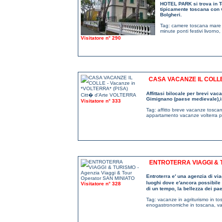
HOTEL PARK si trova in To
tipicamente toscana con va
Bolgheri.
Tag:
camere toscana mare 
minute ponti festivi livorno
,
Visitatore n° 290
CASA VACANZE IL COLLE
Affittasi bilocale per brevi vac
Gimignano (paese medievale),
Visitatore n° 333
Tag:
affitto breve vacanze tosca
appartamento vacanze volterra p
ENTROTERRA VIAGGI & 
Entroterra e' una agenzia di vi
luoghi dove e'ancora possibile v
Visitatore n° 328
di un tempo, la bellezza dei pa
Tag:
vacanze in agriturismo in t
enogastronomiche in toscana
,
v