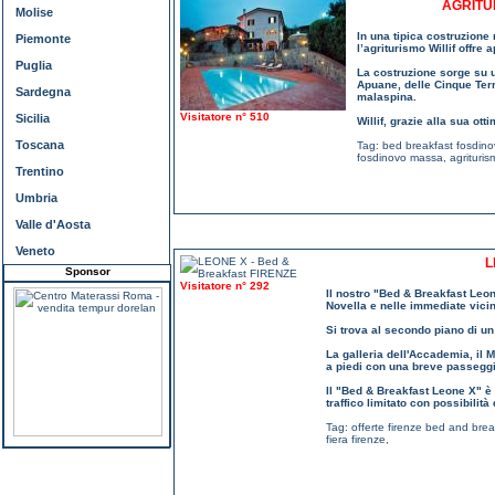
AGRITUR
Molise
In una tipica costruzione 
Piemonte
l’agriturismo Willif offre
Puglia
La costruzione sorge su u
Apuane, delle Cinque Terr
Sardegna
malaspina.
Visitatore n° 510
Sicilia
Willif, grazie alla sua ot
Toscana
Tag:
bed breakfast fosdin
fosdinovo massa
,
agrituri
Trentino
Umbria
Valle d'Aosta
Veneto
L
Sponsor
Visitatore n° 292
Il nostro "Bed & Breakfast Leon
Novella e nelle immediate vici
Si trova al secondo piano di un 
La galleria dell'Accademia, il Mu
a piedi con una breve passeggi
Il "Bed & Breakfast Leone X" è i
traffico limitato con possibilit
Tag:
offerte firenze bed and brea
fiera firenze
,