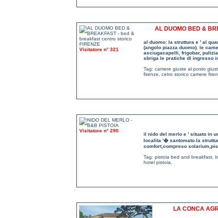
AL DUOMO BED & BR
al duomo: la struttura e ' al qu
(angolo piazza duomo). le camer
Visitatore n° 321
asciugacapelli, frigobar, puliz
sbriga le pratiche di ingresso 
Tag:
camere giuste al posto giust
firenze
,
cetro storico camere fire
Visitatore n° 290
il nido del merlo e ' situato in 
localita '� santomato.la struttur
comfort,compreso solarium,pisci
Tag:
pistoia bed and breakfast
,
b
hotel pistoia
,
LA CONCA AGR