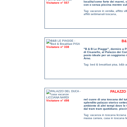
localita'come forte dei marmi, c
Visitatore n° 557
con o senza piscina mentre sull
Tag:
vacanze in versilia
,
affitto v
affitti settimanali toscana
,
B&
Visitatore n° 338
"B & B Le Piagge", dormire a Pi
di Cisanello, al Palazzo dei Con
posto ideale per un soggiorno r
Arno.
Tag:
bed & breakfast pisa
,
b&b a
PALAZZO 
nel cuore di una toscana del tut
Visitatore n° 498
splendito palazzo storico sett
ambiente di altri tempi dove le 
dal tram tram quotidiano. piscin
Tag:
vacanza in toscana licciana
massa carrara
,
casa in toscana l