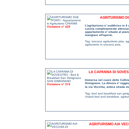
AGRITURISMO DU
L'agriturismo e' suddiviso in 4
Visitatore n° 429
cucina completamente attrezza
appartamento e' situato al piano
mangiare all'aperto.
Tag:
toscana agriturismo pisa
,
ag
agriturismo in toscana pisa
,
LA CAPANNA DI SOVES
Immersa nel cuore delle Colline
Gimignano. La dimora e' raggiun
Visitatore n° 374
la via Vecchia, antica strada me
Tag:
bed and breakfast san gim
chianti bed and breakfast
,
agrit
AGRITURISMO AIA VEC