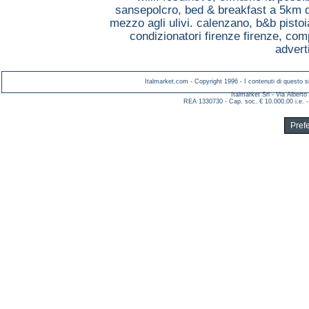
sansepolcro,
bed & breakfast a 5km 
mezzo agli ulivi. calenzano,
b&b pisto
condizionatori firenze firenze,
comp
advert
Italmarket.com - Copyright 1996 - I contenuti di questo si
Italmarket Srl - Via Albert
REA 1330730 - Cap. soc. € 10.000,00 i.e. -
Pref