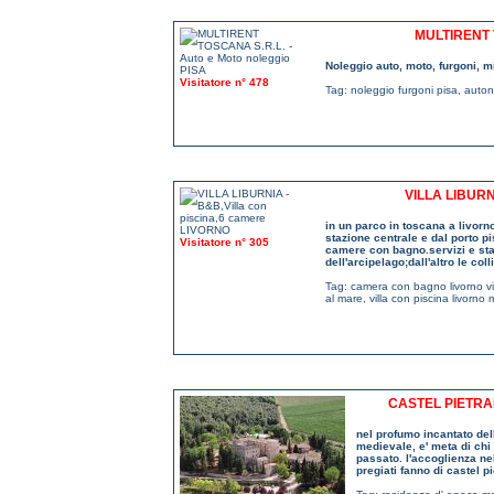
MULTIRENT 
Noleggio auto, moto, furgoni, m
Visitatore n° 478
Tag:
noleggio furgoni pisa
,
auton
VILLA LIBUR
in un parco in toscana a livorn
stazione centrale e dal porto p
Visitatore n° 305
camere con bagno.servizi e stan
dell'arcipelago;dall'altro le col
Tag:
camera con bagno livorno vi
al mare
,
villa con piscina livorno
CASTEL PIETRA
nel profumo incantato dell
medievale, e' meta di chi 
passato. l'accoglienza ne
pregiati fanno di castel 