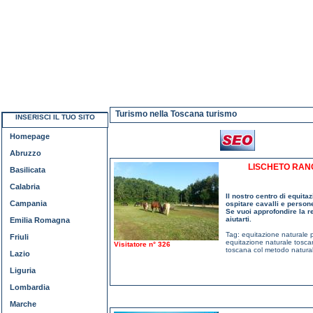
Turismo nella Toscana turismo
INSERISCI IL TUO SITO
Homepage
Abruzzo
LISCHETO RAN
Basilicata
Calabria
Il nostro centro di equita
Campania
ospitare cavalli e person
Se vuoi approfondire la r
aiutarti.
Emilia Romagna
Tag:
equitazione naturale p
Friuli
equitazione naturale tosca
Visitatore n° 326
toscana col metodo natura
Lazio
Liguria
Lombardia
Marche