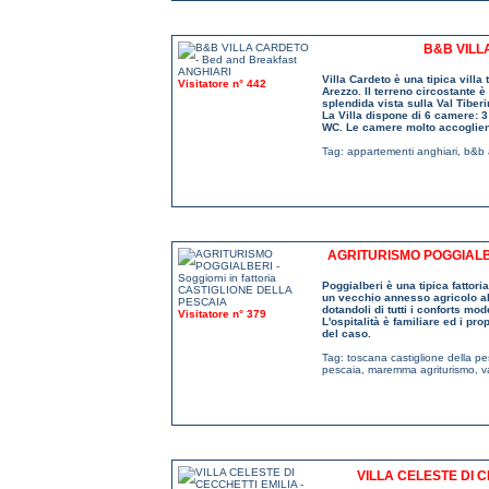
B&B VILL
Villa Cardeto è una tipica villa
Visitatore n° 442
Arezzo. Il terreno circostante è 
splendida vista sulla Val Tiberi
La Villa dispone di 6 camere: 3
WC. Le camere molto accoglient
Tag:
appartementi anghiari
,
b&b 
AGRITURISMO POGGIALBE
Poggialberi è una tipica fatto
un vecchio annesso agricolo a
dotandoli di tutti i conforts mo
Visitatore n° 379
L'ospitalità è familiare ed i pr
del caso.
Tag:
toscana castiglione della pe
pescaia
,
maremma agriturismo
,
v
VILLA CELESTE DI 