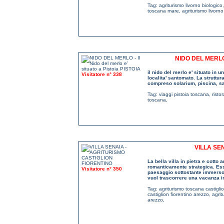
Tag:
agriturismo livorno biologico
toscana mare
,
agriturismo livorno
NIDO DEL MERLO 
il nido del merlo e' situato in u
Visitatore n° 338
localita' santomato. La struttura
compreso solarium, piscina, sa
Tag:
viaggi pistoia toscana
,
risto
toscana
,
VILLA SE
La bella villa in pietra e cotto
romanticamente strategica. Essa
Visitatore n° 350
paesaggio sottostante immerso ne
vuol trascorrere una vacanza in
Tag:
agriturismo toscana castigli
castiglion fiorentino arezzo
,
agrit
arezzo
,