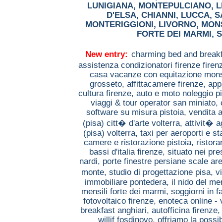
LUNIGIANA
,
MONTEPULCIANO
,
L
D'ELSA
,
CHIANNI
,
LUCCA
,
S
MONTERIGGIONI
,
LIVORNO
,
MON
FORTE DEI MARMI
,
S
New entry:
charming bed and breakf
assistenza condizionatori firenze firen
casa vacanze con equitazione mo
grosseto,
affittacamere firenze,
app
cultura firenze,
auto e moto noleggio p
viaggi & tour operator san miniato,
software su misura pistoia,
vendita a
(pisa) citt� d'arte volterra,
attivit� a
(pisa) volterra,
taxi per aeroporti e s
camere e ristorazione pistoia,
ristora
bassi d'italia firenze,
situato nei pre
nardi,
porte finestre persiane scale ar
monte,
studio di progettazione pisa,
v
immobiliare pontedera,
il nido del me
mensili forte dei marmi,
soggiorni in f
fotovoltaico firenze,
enoteca online - 
breakfast anghiari,
autofficina firenze
willif fosdinovo,
offriamo la possib