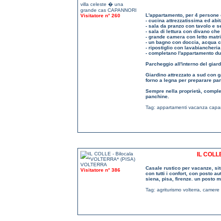
L'appartamento, per 4 persone 
Visitatore n° 260
- cucina attrezzatissima ed abit
- sala da pranzo con tavolo e s
- sala di lettura con divano che
- grande camera con letto matri
- un bagno con doccia, acqua c
- ripostiglio con lavabiancheria 
- completano l'appartamento due
Parcheggio all'interno del giard
Giardino attrezzato a sud con g
forno a legna per preparare pan
Sempre nella proprietà, complet
panchine.
Tag:
appartamenti vacanza capa
IL COLL
Casale rustico per vacanze, sito 
Visitatore n° 386
con tutti i confort, con posto 
siena, pisa, firenze. un posto 
Tag:
agriturismo volterra
,
camere 