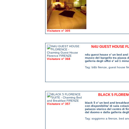
Visitatore n° 305
N4U GUEST HOUSE F
n4u guest house e' un bed and b
museo del bargello tra piazza d
Visitatore n° 368
galleria degli uffizi e' ad 1 min
Tag:
b&b firenze
,
guest house fi
BLACK 5 FLOREN
black 5 e' un bed and breakfast
Visitatore n° 357
con disponibilita' di sala colaz
palazzo storico del centro di fi
dal duomo e dalla galleria degli 
Tag:
soggiorno a firenze
,
bed and