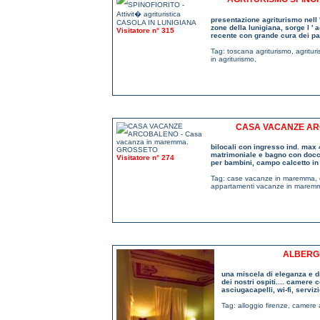
presentazione agriturismo nell 
zone della lunigiana, sorge l ' 
Visitatore n° 315
recente con grande cura dei parti
Tag:
toscana agriturismo
,
agritur
in agriturismo
,
CASA VACANZE AR
bilocali con ingresso ind. max
matrimoniale e bagno con docci
Visitatore n° 274
per bambini, campo calcetto in 
Tag:
case vacanze in maremma
,
appartamenti vacanze in marem
ALBERGH
una miscela di eleganza e di
dei nostri ospiti.... camere 
asciugacapelli, wi-fi, servizi
Tag:
alloggio firenze
,
camere a