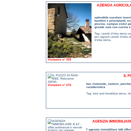
AZIENDA AGRICOLA
splendido casolare inserit
bambini e principianti, es
piscina. campus estivi pe
grande sala con cucina e 
Tag:
casole d'elsa siena v
per ragazzi casole d'elsa s
d'elsa siena
,
Visitatore n° 355
IL 
bar, ristorante, camere, parcheg
Visitatore n° 376
caratteristica
Tag:
bed and breakfast siena
,
ri
AGENZIA IMMOBILIARE
l' agenzia immobiliare b&t offert