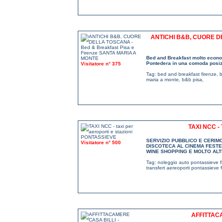
ANTICHI B&B, CUORE D
Bed and Breakfast molto econom
Pontedera in una comoda posizi
Visitatore n° 375
Tag:
bed and breakfast firenze
,
b
maria a monte
,
b&b pisa
,
TAXI NCC -
SERVIZIO PUBBLICO E CERIM
Visitatore n° 500
DISCOTECA AL CINEMA FESTE
WINE SHOPPING E MOLTO ALT
Tag:
noleggio auto pontassieve f
transfert aereoporti pontassieve 
AFFITTAC