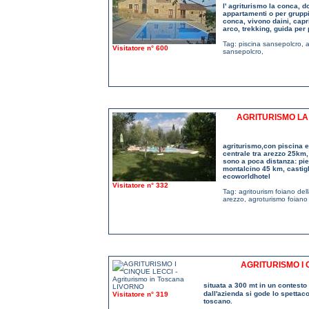
l' agriturismo la conca, d
appartamenti o per gruppi 
conca, vivono daini, caprio
arco, trekking, guida per
Tag:
piscina sansepolcro
,
a
Visitatore n° 600
sansepolcro
,
AGRITURISMO LA
agriturismo,con piscina e
centrale tra arezzo 25km, 
sono a poca distanza: pi
montalcino 45 km, castigl
ecoworldhotel
Visitatore n° 332
Tag:
agritourism foiano del
arezzo
,
agroturismo foiano
AGRITURISMO I 
situata a 300 mt in un contesto d
dall'azienda si gode lo spettaco
Visitatore n° 319
toscano.