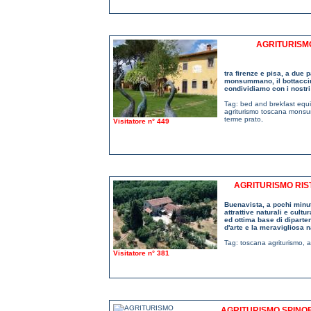
AGRITURISMO
tra firenze e pisa, a due 
monsummano, il bottaccino
condividiamo con i nostri 
Tag:
bed and brekfast equ
agriturismo toscana mons
terme prato
,
Visitatore n° 449
AGRITURISMO RIS
Buenavista, a pochi minuti
attrattive naturali e cult
ed ottima base di dipartenz
d'arte e la meravigliosa 
Tag:
toscana agriturismo
,
a
Visitatore n° 381
AGRITURISMO SPINOFI