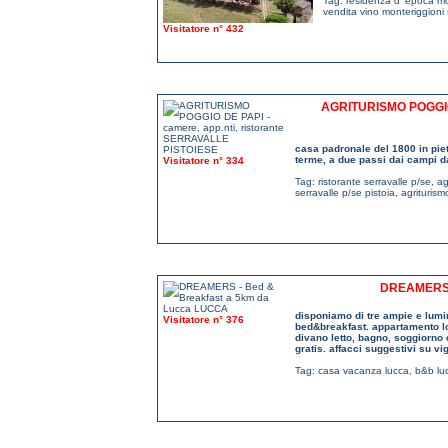
Tag:
residenza d' epoca mo
vendita vino monteriggioni
Visitatore n° 432
AGRITURISMO POGGIO
casa padronale del 1800 in piet
terme, a due passi dai campi da 
Visitatore n° 334
Tag:
ristorante serravalle p/se
,
ag
serravalle p/se pistoia
,
agrituris
DREAMERS 
disponiamo di tre ampie e lumi
Visitatore n° 376
bed&breakfast. appartamento l
divano letto, bagno, soggiorno 
gratis. affacci suggestivi su vi
Tag:
casa vacanza lucca
,
b&b lu