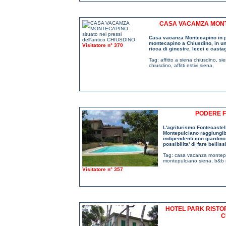
CASA VACAMZA MONTE
Casa vacanza Montecapino in pro
montecapino a Chiusdino, in un
Visitatore n° 370
ricca di ginestre, lecci e casta
Tag:
affitto a siena chiusdino
,
si
chiusdino
,
affitti estivi siena
,
PODERE F
L'agriturismo Fontecastell
Montepulciano raggiungibil
indipendenti con giardino
possibilita' di fare belli
Tag:
casa vacanza montepu
montepulciano siena
,
b&b 
Visitatore n° 357
HOTEL PARK RISTOR
C