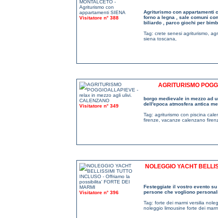
Agriturismo con appartamenti c
forno a legna , sale comuni co
Visitatore n° 388
biliardo , parco giochi per bim
Tag:
crete senesi agriturismo
,
agr
siena toscana
,
AGRITURISMO POGGI
borgo medievale in mezzo ad un 
dell'epoca atmosfera antica me
Visitatore n° 349
Tag:
agriturismo con piscina cal
firenze
,
vacanze calenzano firen
NOLEGGIO YACHT BELLISS
Festeggiate il vostro evento s
persone che vogliono personali
Visitatore n° 396
Tag:
forte dei marmi versilia nole
noleggio limousine forte dei marmi