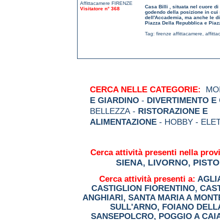
Casa Billi , situata nel cuore di
Visitatore n° 368
godendo della posizione in cui s
dell'Accademia, ma anche le dis
Piazza Della Repubblica e Pia
Tag:
firenze affittacamere
,
affitt
CERCA NELLE CATEGORIE:
MOD
E GIARDINO
-
DIVERTIMENTO E
BELLEZZA -
RISTORAZIONE E
ALIMENTAZIONE
- HOBBY - ELE
Cerca attività presenti nella provi
SIENA
LIVORNO
PISTO
,
,
Cerca attività presenti a:
AGLI
CASTIGLION FIORENTINO
,
CAST
ANGHIARI
,
SANTA MARIA A MONT
SULL'ARNO
,
FOIANO DELL
SANSEPOLCRO
,
POGGIO A CAI