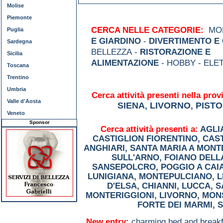
Molise
Piemonte
CERCA NELLE CATEGORIE:
MOD
Puglia
E GIARDINO
-
DIVERTIMENTO E
Sardegna
BELLEZZA -
RISTORAZIONE E
Sicilia
ALIMENTAZIONE
- HOBBY - ELE
Toscana
Trentino
Umbria
Cerca attività presenti nella provi
Valle d'Aosta
SIENA
LIVORNO
PISTO
,
,
Veneto
Sponsor
Cerca attività presenti a:
AGLI
CASTIGLION FIORENTINO
,
CAST
ANGHIARI
,
SANTA MARIA A MONT
SULL'ARNO
,
FOIANO DELL
SANSEPOLCRO
,
POGGIO A CAI
LUNIGIANA
,
MONTEPULCIANO
,
L
D'ELSA
,
CHIANNI
,
LUCCA
,
S
MONTERIGGIONI
,
LIVORNO
,
MON
FORTE DEI MARMI
,
S
New entry:
charming bed and breakf