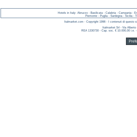
Hotels in Italy
:
Abruzzo
-
Basilicata
-
Calabria
-
Campania
-
E
Piemonte
-
Puglia
-
Sardegna
-
Sicilia
-
T
Italmarket.com - Copyright 1996 - I contenuti di questo si
Italmarket Srl - Via Albert
REA 1330730 - Cap. soc. € 10.000,00 i.e. -
Pref