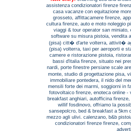
assistenza condizionatori firenze firen
casa vacanze con equitazione mo
grosseto,
affittacamere firenze,
app
cultura firenze,
auto e moto noleggio p
viaggi & tour operator san miniato,
software su misura pistoia,
vendita a
(pisa) citt� d'arte volterra,
attivit� a
(pisa) volterra,
taxi per aeroporti e s
camere e ristorazione pistoia,
ristora
bassi d'italia firenze,
situato nei pre
nardi,
porte finestre persiane scale ar
monte,
studio di progettazione pisa,
v
immobiliare pontedera,
il nido del me
mensili forte dei marmi,
soggiorni in f
fotovoltaico firenze,
enoteca online - 
breakfast anghiari,
autofficina firenze
willif fosdinovo,
offriamo la possib
sansepolcro,
bed & breakfast a 5km 
mezzo agli ulivi. calenzano,
b&b pisto
condizionatori firenze firenze,
comp
advert