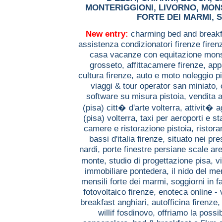
MONTERIGGIONI
,
LIVORNO
,
MON
FORTE DEI MARMI
,
S
New entry:
charming bed and breakf
assistenza condizionatori firenze firen
casa vacanze con equitazione mo
grosseto,
affittacamere firenze,
app
cultura firenze,
auto e moto noleggio p
viaggi & tour operator san miniato,
software su misura pistoia,
vendita a
(pisa) citt� d'arte volterra,
attivit� a
(pisa) volterra,
taxi per aeroporti e s
camere e ristorazione pistoia,
ristora
bassi d'italia firenze,
situato nei pre
nardi,
porte finestre persiane scale ar
monte,
studio di progettazione pisa,
v
immobiliare pontedera,
il nido del me
mensili forte dei marmi,
soggiorni in f
fotovoltaico firenze,
enoteca online - 
breakfast anghiari,
autofficina firenze
willif fosdinovo,
offriamo la possib