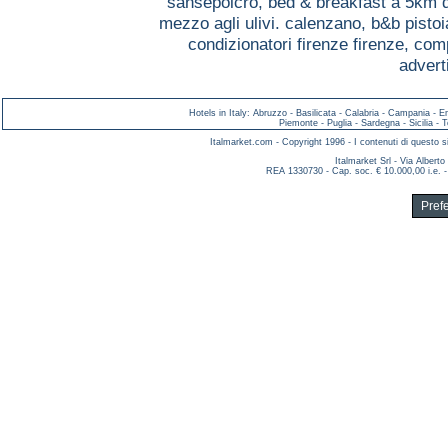
sansepolcro,
bed & breakfast a 5km 
mezzo agli ulivi. calenzano,
b&b pisto
condizionatori firenze firenze,
comp
advert
Hotels in Italy
:
Abruzzo
-
Basilicata
-
Calabria
-
Campania
-
E
Piemonte
-
Puglia
-
Sardegna
-
Sicilia
-
T
Italmarket.com - Copyright 1996 - I contenuti di questo si
Italmarket Srl - Via Albert
REA 1330730 - Cap. soc. € 10.000,00 i.e. -
Pref