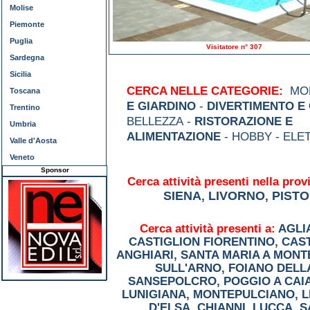
Molise
Piemonte
Puglia
Visitatore n° 307
Sardegna
Sicilia
CERCA NELLE CATEGORIE:
MOD
Toscana
E GIARDINO
-
DIVERTIMENTO E
Trentino
BELLEZZA -
RISTORAZIONE E
Umbria
ALIMENTAZIONE
- HOBBY - ELE
Valle d'Aosta
Veneto
Sponsor
Cerca attività presenti nella provi
SIENA
LIVORNO
PISTO
,
,
Cerca attività presenti a:
AGLI
CASTIGLION FIORENTINO
,
CAST
ANGHIARI
,
SANTA MARIA A MONT
SULL'ARNO
,
FOIANO DELL
SANSEPOLCRO
,
POGGIO A CAI
LUNIGIANA
,
MONTEPULCIANO
,
L
D'ELSA
,
CHIANNI
,
LUCCA
,
S