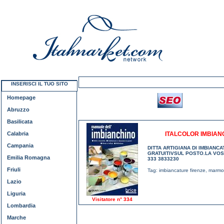
INSERISCI IL TUO SITO
Homepage
Abruzzo
Basilicata
Calabria
ITALCOLOR IMBIANC
Campania
DITTA ARTIGIANA DI IMBIANCA
GRATUITIVSUL POSTO.LA VOS
Emilia Romagna
333 3833230
Friuli
Tag:
imbiancature firenze
,
marmor
Lazio
Liguria
Visitatore n° 334
Lombardia
Marche