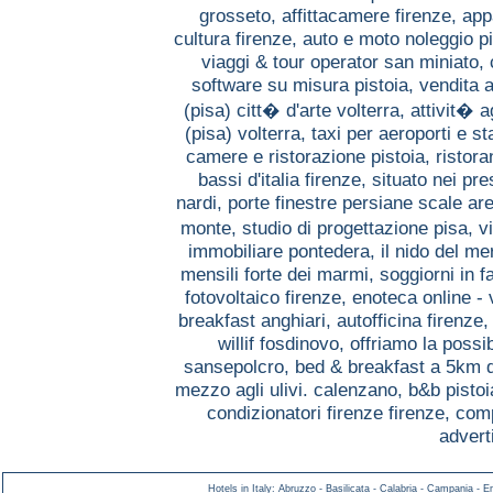
grosseto,
affittacamere firenze,
app
cultura firenze,
auto e moto noleggio p
viaggi & tour operator san miniato,
software su misura pistoia,
vendita a
(pisa) citt� d'arte volterra,
attivit� a
(pisa) volterra,
taxi per aeroporti e s
camere e ristorazione pistoia,
ristora
bassi d'italia firenze,
situato nei pre
nardi,
porte finestre persiane scale ar
monte,
studio di progettazione pisa,
v
immobiliare pontedera,
il nido del me
mensili forte dei marmi,
soggiorni in f
fotovoltaico firenze,
enoteca online - 
breakfast anghiari,
autofficina firenze
willif fosdinovo,
offriamo la possib
sansepolcro,
bed & breakfast a 5km 
mezzo agli ulivi. calenzano,
b&b pisto
condizionatori firenze firenze,
comp
advert
Hotels in Italy
:
Abruzzo
-
Basilicata
-
Calabria
-
Campania
-
E