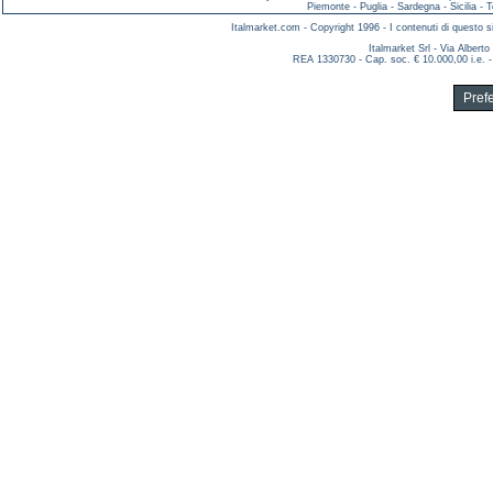
Piemonte
-
Puglia
-
Sardegna
-
Sicilia
-
T
Italmarket.com - Copyright 1996 - I contenuti di questo si
Italmarket Srl - Via Albert
REA 1330730 - Cap. soc. € 10.000,00 i.e. -
Pref