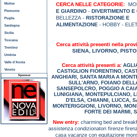
Molise
CERCA NELLE CATEGORIE:
MOD
E GIARDINO
-
DIVERTIMENTO E
Piemonte
BELLEZZA -
RISTORAZIONE E
Puglia
ALIMENTAZIONE
- HOBBY - ELE
Sardegna
Sicilia
Toscana
Cerca attività presenti nella provi
Trentino
SIENA
LIVORNO
PISTO
,
,
Umbria
Valle d'Aosta
Cerca attività presenti a:
AGLI
Veneto
CASTIGLION FIORENTINO
,
CAST
Sponsor
ANGHIARI
,
SANTA MARIA A MONT
SULL'ARNO
,
FOIANO DELL
SANSEPOLCRO
,
POGGIO A CAI
LUNIGIANA
,
MONTEPULCIANO
,
L
D'ELSA
,
CHIANNI
,
LUCCA
,
S
MONTERIGGIONI
,
LIVORNO
,
MON
FORTE DEI MARMI
,
S
New entry:
charming bed and breakf
assistenza condizionatori firenze firen
casa vacanze con equitazione mo