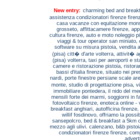
New entry:
charming bed and breakf
assistenza condizionatori firenze firen
casa vacanze con equitazione mo
grosseto,
affittacamere firenze,
app
cultura firenze,
auto e moto noleggio p
viaggi & tour operator san miniato,
software su misura pistoia,
vendita a
(pisa) citt� d'arte volterra,
attivit� a
(pisa) volterra,
taxi per aeroporti e s
camere e ristorazione pistoia,
ristora
bassi d'italia firenze,
situato nei pre
nardi,
porte finestre persiane scale ar
monte,
studio di progettazione pisa,
v
immobiliare pontedera,
il nido del me
mensili forte dei marmi,
soggiorni in f
fotovoltaico firenze,
enoteca online - 
breakfast anghiari,
autofficina firenze
willif fosdinovo,
offriamo la possib
sansepolcro,
bed & breakfast a 5km 
mezzo agli ulivi. calenzano,
b&b pisto
condizionatori firenze firenze,
comp
advert