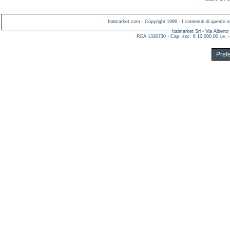
Italmarket.com - Copyright 1996 - I contenuti di questo si
Italmarket Srl - Via Albert
REA 1330730 - Cap. soc. € 10.000,00 i.e. -
Pref