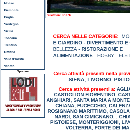
Molise
Piemonte
Visitatore n° 376
Puglia
Sardegna
Sicilia
CERCA NELLE CATEGORIE:
MOD
Toscana
E GIARDINO
-
DIVERTIMENTO E
Trentino
BELLEZZA -
RISTORAZIONE E
Umbria
ALIMENTAZIONE
- HOBBY - ELE
Valle d'Aosta
Veneto
Sponsor
Cerca attività presenti nella provi
SIENA
LIVORNO
PISTO
,
,
Cerca attività presenti a:
AGLI
CASTIGLION FIORENTINO
,
CAST
ANGHIARI
,
SANTA MARIA A MONTE
CHIANA
,
FUCECCHIO
,
CALENZ
ROSIGNANO MARITTIMO
,
CASOLA 
NARDI
,
SAN GIMIGNANO
,
,
CHI
PISTOIESE
,
MONTERIGGIONI
,
LI
VOLTERRA
,
FORTE DEI MA